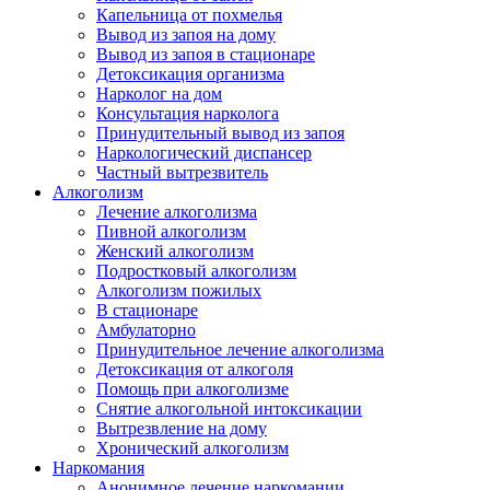
Капельница от похмелья
Вывод из запоя на дому
Вывод из запоя в стационаре
Детоксикация организма
Нарколог на дом
Консультация нарколога
Принудительный вывод из запоя
Наркологический диспансер
Частный вытрезвитель
Алкоголизм
Лечение алкоголизма
Пивной алкоголизм
Женский алкоголизм
Подростковый алкоголизм
Алкоголизм пожилых
В стационаре
Амбулаторно
Принудительное лечение алкоголизма
Детоксикация от алкоголя
Помощь при алкоголизме
Снятие алкогольной интоксикации
Вытрезвление на дому
Хронический алкоголизм
Наркомания
Анонимное лечение наркомании