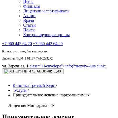
Цены
Филиалы
Лицензии и сертификаты
Акции
Врачи
Статьи
Поиск
Контролирующие органы
+7 960 442 64 20
+7 960 442 64 20
Круглосуточно, без выходных
Лицензия № Л041-01137-77/00293272
ул. Заречная, 1
class="i i-envelope">
info@trezviy-kurs.clinic
Клиника Трезвый Курс
/
Услуги
/
Принудительное лечение наркозависимых
Лицензия Минздрава РФ
Принудительное лечение