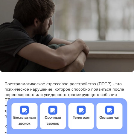
Посттравматическое стрессовое расстройство (ПТСР) - это
психическое нарушение, которое способно появиться после
перенесенного или увиденного травмирующего события.
ПТСР может иметь долгосрочные воздействия для
ментального и физического здоровья человека, поэтому
требуется распознать признаки ПТСР, чтобы обратиться за
помощью.
Бесплатный
Срочный
Телеграм
Онлайн чат
звонок
звонок
К общей симптоматике ПТСР относятся воспоминания,
кошмары, бессонница, эмоциональное оцепенение или