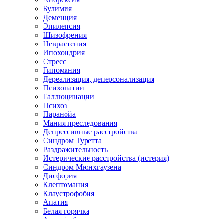
Булимия
Деменция
Эпилепсия
Шизофрения
Неврастения
Ипохондрия
Стресс
Гипомания
Дереализация, деперсонализация
Психопатии
Галлюцинации
Психоз
Паранойа
Мания преследования
Депрессивные расстройства
Синдром Туретта
Раздражительность
Истерические расстройства (истерия)
Синдром Мюнхгаузена
Дисфория
Клептомания
Клаустрофобия
Апатия
Белая горячка