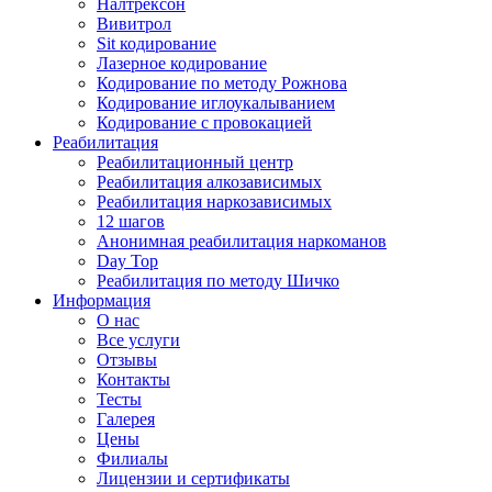
Налтрексон
Вивитрол
Sit кодирование
Лазерное кодирование
Кодирование по методу Рожнова
Кодирование иглоукалыванием
Кодирование с провокацией
Реабилитация
Реабилитационный центр
Реабилитация алкозависимых
Реабилитация наркозависимых
12 шагов
Анонимная реабилитация наркоманов
Day Top
Реабилитация по методу Шичко
Информация
О нас
Все услуги
Отзывы
Контакты
Тесты
Галерея
Цены
Филиалы
Лицензии и сертификаты