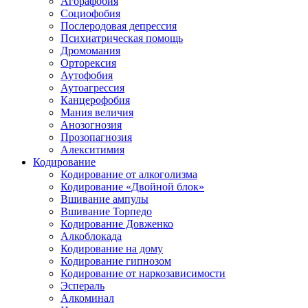
Агорафобия
Социофобия
Послеродовая депрессия
Психиатрическая помощь
Дромомания
Орторексия
Аутофобия
Аутоагрессия
Канцерофобия
Мания величия
Анозогнозия
Прозопагнозия
Алекситимия
Кодирование
Кодирование от алкоголизма
Кодирование «Двойной блок»
Вшивание ампулы
Вшивание Торпедо
Кодирование Довженко
Алкоблокада
Кодирование на дому
Кодирование гипнозом
Кодирование от наркозависимости
Эспераль
Алкоминал