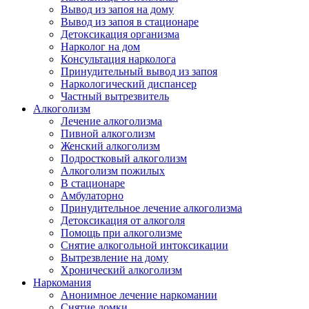
Вывод из запоя на дому
Вывод из запоя в стационаре
Детоксикация организма
Нарколог на дом
Консультация нарколога
Принудительный вывод из запоя
Наркологический диспансер
Частный вытрезвитель
Алкоголизм
Лечение алкоголизма
Пивной алкоголизм
Женский алкоголизм
Подростковый алкоголизм
Алкоголизм пожилых
В стационаре
Амбулаторно
Принудительное лечение алкоголизма
Детоксикация от алкоголя
Помощь при алкоголизме
Снятие алкогольной интоксикации
Вытрезвление на дому
Хронический алкоголизм
Наркомания
Анонимное лечение наркомании
Снятие ломки