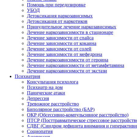
Помощь при передозировке
УБОД
Детоксикация наркозависимых
Детоксикация от наркотиков
Принудительное лечение наркозависимых
Лечение наркозависимости в стационаре
Лечение зависимости от спайса
Лечение зависимости от кокаина
Лечение зависимости от солей
Лечение зависимости от мефедрона
Лечение наркозависимости от героина
Лечение наркозависимости от метамфетамина
Лечение наркозависимости от экстази
Психиатрия
Консультация психолога
Психиатр на дом
Панические атаки
Депрессия
Тревожное расстройство
Биполярное расстройство (БАР)
ОКР (Обсессивно-компульсивное расстройство)
ПТСР (Посттравматическое стрессовое расстройств
СДВГ (Синдром дефицита внимания и гиперактивн
Социопатия
Анорексия