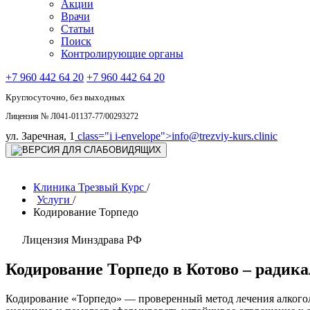
Акции
Врачи
Статьи
Поиск
Контролирующие органы
+7 960 442 64 20
+7 960 442 64 20
Круглосуточно, без выходных
Лицензия № Л041-01137-77/00293272
ул. Заречная, 1
class="i i-envelope">
info@trezviy-kurs.clinic
Клиника Трезвый Курс
/
Услуги
/
Кодирование Торпедо
Лицензия Минздрава РФ
Кодирование Торпедо в Котово – радик
Кодирование «Торпедо» — проверенный метод лечения алкогол